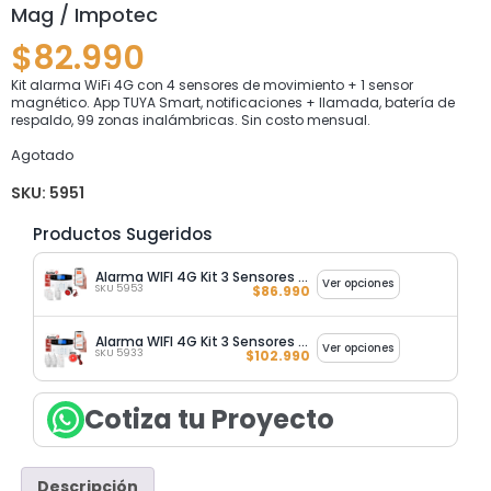
Mag / Impotec
$
82.990
Kit alarma WiFi 4G con 4 sensores de movimiento + 1 sensor
magnético. App TUYA Smart, notificaciones + llamada, batería de
respaldo, 99 zonas inalámbricas. Sin costo mensual.
Agotado
SKU:
5951
Productos Sugeridos
Alarma WIFI 4G Kit 3 Sensores Mag + 2 Sensor Mov / Impotec
Ver opciones
SKU 5953
$
86.990
Alarma WIFI 4G Kit 3 Sensores Mag + 6 Sensores Mov
Ver opciones
SKU 5933
$
102.990
Cotiza tu Proyecto
Descripción