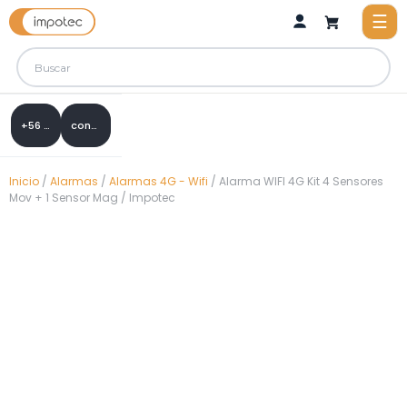
+56 9 8288 0307
contacto@impotec.cl
Inicio
/
Alarmas
/
Alarmas 4G - Wifi
/ Alarma WIFI 4G Kit 4 Sensores
Mov + 1 Sensor Mag / Impotec