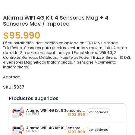
Alarma WIFI 4G Kit 4 Sensores Mag + 4
Sensores Mov / Impotec
$
95.990
Fácil Instalación. Notificación en aplicación “TUYA” y Llamada
Telefónica. Sensores para puertas, ventanas y movimiento. Alarma
de ruido. Sin costo mensual. Incluye: 1 Panel Alarma Wifi 4G, 2
Controles Remotos Metálicos, 1 Fuente de Poder, 1 Buzzer Sirena 110 DBL,
4 Sensores Magnéticos Inalámbricos, 4 Sensores Movimiento
Inalámbricos.
Agotado
SKU:
5937
Productos Sugeridos
Alarma WIFI 4G Kit 9 Sensores Mag + 1 Sensor Mov
Ver opciones
SKU 5926
$
102.990
Alarma WIFI 4G Kit 10 Sensores Mag + 1 Sensor Mov
Ver opciones
SKU 5927
$
107.990