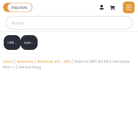
+56 9 8288 0307
contacto@impotec.cl
Inicio
/
Alarmas
/
Alarmas 4G - Wifi
/ Alarma WIFI 4G Kit 3 Sensores
Mov + 2 Sensor Mag