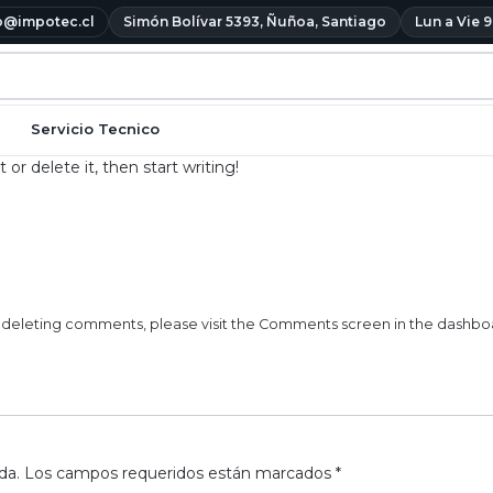
o@impotec.cl
Simón Bolívar 5393, Ñuñoa, Santiago
Lun a Vie 9
Servicio Tecnico
or delete it, then start writing!
d deleting comments, please visit the Comments screen in the dashbo
da.
Los campos requeridos están marcados
*