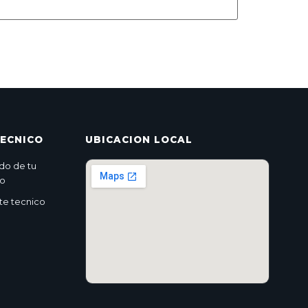
TECNICO
UBICACION LOCAL
do de tu
co
rte tecnico