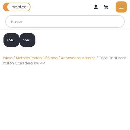
+56 9 8288 0307
contacto@impotec.cl
Inicio
/
Motores Portón Eléctrico
/
Accesorios Motores
/ Tope Final para
Portón Corredera 100MM