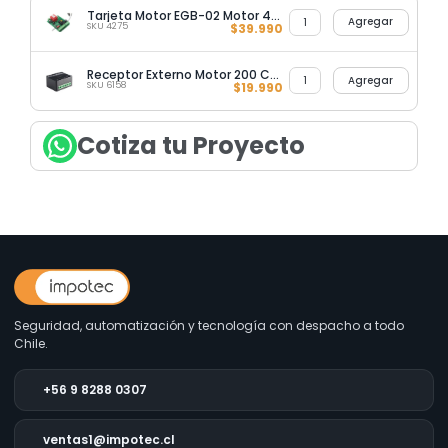
Tarjeta Motor EGB-02 Motor 400-650-2000KG
Agregar
SKU 4275
$
39.990
Receptor Externo Motor 200 Códigos
Agregar
SKU 6158
$
19.990
Cotiza tu Proyecto
Seguridad, automatización y tecnología con despacho a todo
Chile.
+56 9 8288 0307
ventas1@impotec.cl