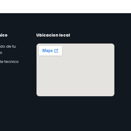
nico
Ubicacion local
ado de tu
co
rte tecnico