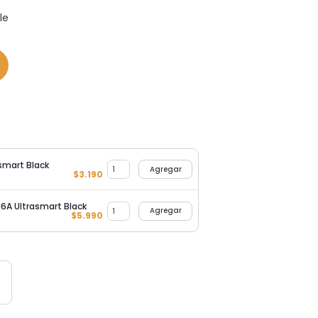
le
asmart Black
Agregar
$
3.190
6A Ultrasmart Black
Agregar
$
5.990