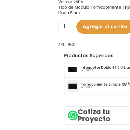
Voltaje 250V
Tipo de Modulo Tomacorriente Trip
Línea Black
Agregar al carrito
SKU:
6601
Productos Sugeridos
Interruptor Doble 9/12 Ultr
SKU 6603
Tomacorriente Simple 10A/1
SKU 6617
Cotiza tu
Proyecto