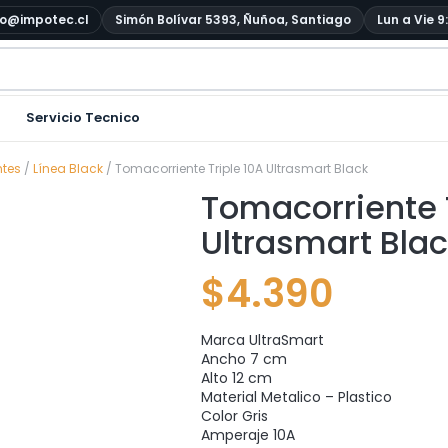
o@impotec.cl
Simón Bolívar 5393, Ñuñoa, Santiago
Lun a Vie 9
Servicio Tecnico
ntes
/
Línea Black
/ Tomacorriente Triple 10A Ultrasmart Black
Tomacorriente T
Ultrasmart Bla
$
4.390
Marca UltraSmart
Ancho 7 cm
Alto 12 cm
Material Metalico – Plastico
Color Gris
Amperaje 10A