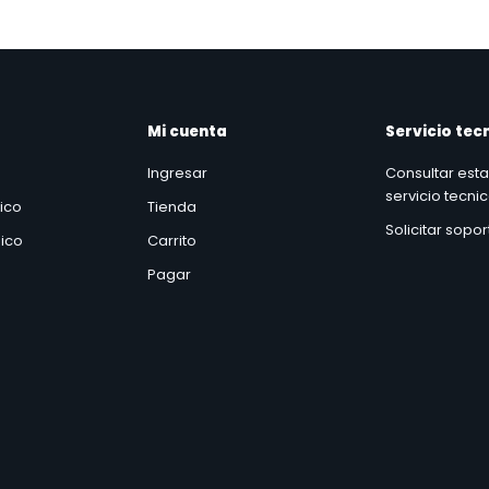
Mi cuenta
Servicio tec
Ingresar
Consultar est
servicio tecni
nico
Tienda
Solicitar sopo
ico
Carrito
Pagar