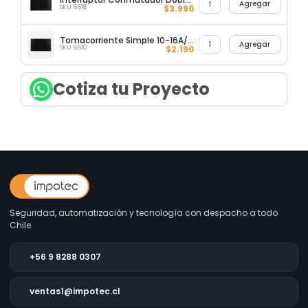
Agregar
SKU 6618
$
3.990
Tomacorriente Simple 10-16A/250V Ultrasmart Black
Agregar
SKU 6610
$
2.190
Cotiza tu Proyecto
Seguridad, automatización y tecnología con despacho a todo
Chile.
+56 9 8288 0307
ventas1@impotec.cl