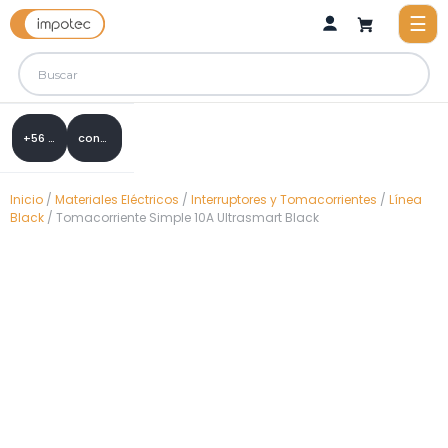
+56 9 8288 0307
contacto@impotec.cl
Inicio
/
Materiales Eléctricos
/
Interruptores y Tomacorrientes
/
Línea
Black
/ Tomacorriente Simple 10A Ultrasmart Black