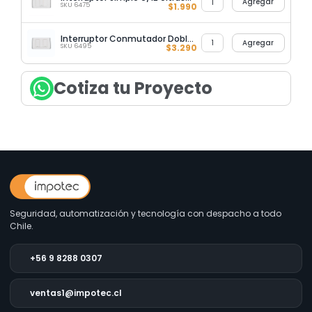
Agregar
SKU 6475
$
1.990
Interruptor Conmutador Doble 9/24 Ultra Smart Style White
Agregar
SKU 6495
$
3.290
Cotiza tu Proyecto
Seguridad, automatización y tecnología con despacho a todo
Chile.
+56 9 8288 0307
ventas1@impotec.cl