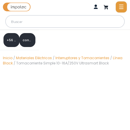
+56 9 8288 0307
contacto@impotec.cl
Inicio
/
Materiales Eléctricos
/
Interruptores y Tomacorrientes
/
Línea
Black
/ Tomacorriente Simple 10-16A/250V Ultrasmart Black