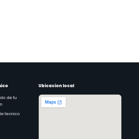
nico
Ubicacion local
ado de tu
co
rte tecnico