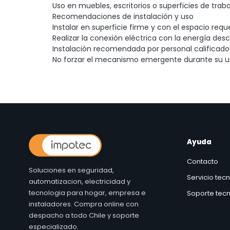
Uso en muebles, escritorios o superficies de trab
Recomendaciones de instalación y uso
Instalar en superficie firme y con el espacio re
Realizar la conexión eléctrica con la energía de
Instalación recomendada por personal calificado
No forzar el mecanismo emergente durante su u
Ayuda
Contacto
Soluciones en seguridad,
Servicio tec
automatizacion, electricidad y
tecnologia para hogar, empresa e
Soporte tecn
instaladores. Compra online con
despacho a todo Chile y soporte
especializado.