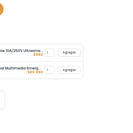
Módulo Tomacorriente Simple 10A/250V Ultrasmart Black
Agregar
$
990
Tomacorriente Multifuncional Multimedia Emergente
Agregar
$
89.990