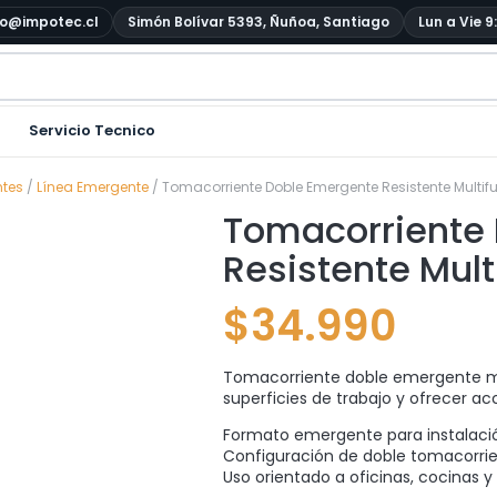
o@impotec.cl
Simón Bolívar 5393, Ñuñoa, Santiago
Lun a Vie 9
Servicio Tecnico
ntes
/
Línea Emergente
/ Tomacorriente Doble Emergente Resistente Multif
Tomacorriente
Resistente Mult
$
34.990
Tomacorriente doble emergente mul
superficies de trabajo y ofrecer ac
Formato emergente para instalac
Configuración de doble tomacorri
Uso orientado a oficinas, cocinas y