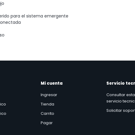
ajo
querido para el sistema emergente
sconectada
so
Mi cuenta
Servicio tec
Ingresar
Consultar est
servicio tecni
nico
Tienda
Solicitar sopo
ico
Carrito
Pagar