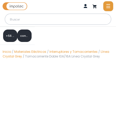
+56 9 8288 0307
contacto@impotec.cl
Inicio
/
Materiales Eléctricos
/
Interruptores y Tomacorrientes
/
Línea
Crystal Grey
/ Tomacorriente Doble 10A/16A Linea Crystal Grey