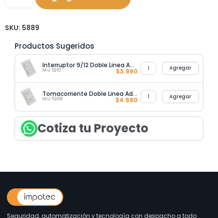
SKU:
5889
Productos Sugeridos
Interruptor 9/12 Doble Linea Advantage
Agregar
SKU 5210
$
3.990
Tomacorriente Doble Linea Advantage
Agregar
SKU 5208
$
4.590
Cotiza tu Proyecto
Seguridad, automatización y tecnología con despacho a todo