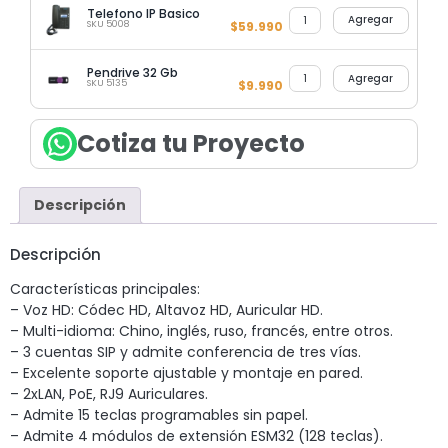
Telefono IP Basico
Agregar
SKU 5008
$
59.990
Pendrive 32 Gb
Agregar
SKU 5135
$
9.990
Cotiza tu Proyecto
Descripción
Descripción
Características principales:
– Voz HD: Códec HD, Altavoz HD, Auricular HD.
– Multi-idioma: Chino, inglés, ruso, francés, entre otros.
– 3 cuentas SIP y admite conferencia de tres vías.
– Excelente soporte ajustable y montaje en pared.
– 2xLAN, PoE, RJ9 Auriculares.
– Admite 15 teclas programables sin papel.
– Admite 4 módulos de extensión ESM32 (128 teclas).