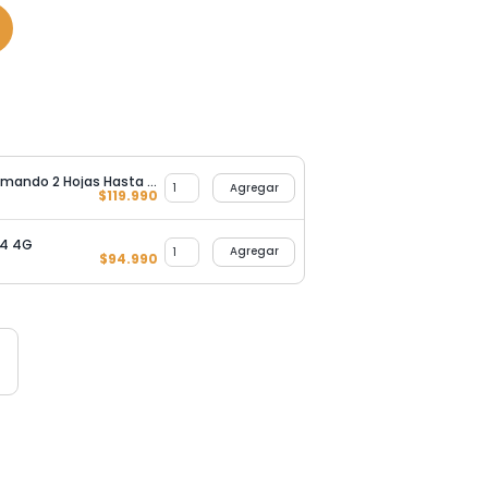
Central Porton Batiente Comando 2 Hojas Hasta 120 Controles
Agregar
$
119.990
24 4G
Agregar
$
94.990