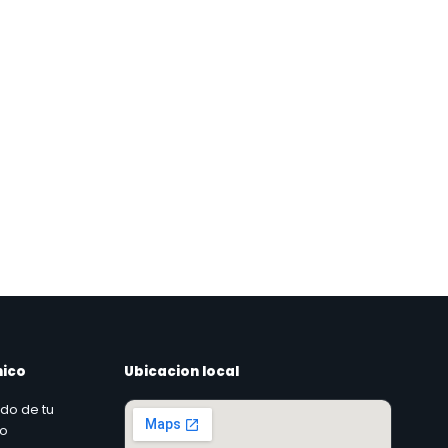
nico
Ubicacion local
ado de tu
co