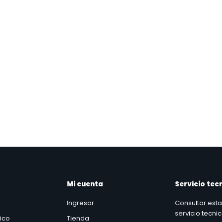
Mi cuenta
Servicio tec
Ingresar
Consultar est
servicio tecni
nico
Tienda