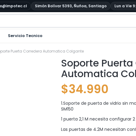
o@impotec.cl
Simón Bolívar 5393, Ñuñoa, Santiago
Lun a Vie 9
Servicio Tecnico
porte Puerta Corredera Automatica Colgante
Soporte Puerta
Automatica Co
$
34.990
1.Soporte de puerta de vidrio sin m
SM150
1 puerta 2,1 M necesita configurar 
Las puertas de 4.2M necesitan conf