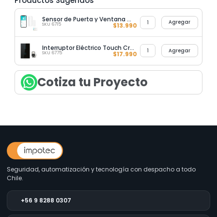
Productos Sugeridos
Sensor de Puerta y Ventana WIFI
Agregar
SKU 6715
$
13.990
Interruptor Eléctrico Touch Crystal 2 Canales Negro + Control Remoto
Agregar
SKU 6775
$
17.990
Cotiza tu Proyecto
Seguridad, automatización y tecnología con despacho a todo
Chile.
+56 9 8288 0307