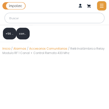
+56 9 8288 0307
contacto@impotec.cl
Inicio
/
Alarmas
/
Accesorios Comunitarias
/ Relé Inalámbrico Relay
Modulo RF 1 Canal + Control Remoto 433 Mhz