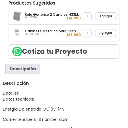
Productos Sugeridos
Rele Generico 2 Canales 433MHZ
Agregar
SKU 6789
$
14.990
Gabinete Metalico para Sirena 30W Antivandalico
Agregar
SKU 100015
$
13.990
Cotiza tu Proyecto
Descripción
Descripción
Detalles
Datos técnicos:
Energía De entrada: DC10V-14V
Corriente espera: $ number dbm