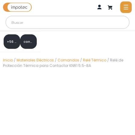
+56 9 8288 0307
contacto@impotec.cl
Inicio
/
Materiales Eléctricos
/
Comandos
/
Relé Térmico
/ Relé de
Protección Térmica para Contactor KNR1 5.5-8A