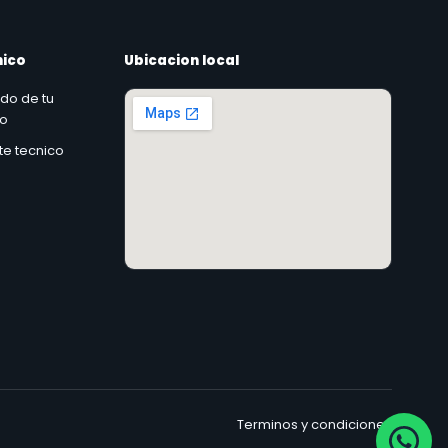
nico
Ubicacion local
ado de tu
co
rte tecnico
Terminos y condiciones