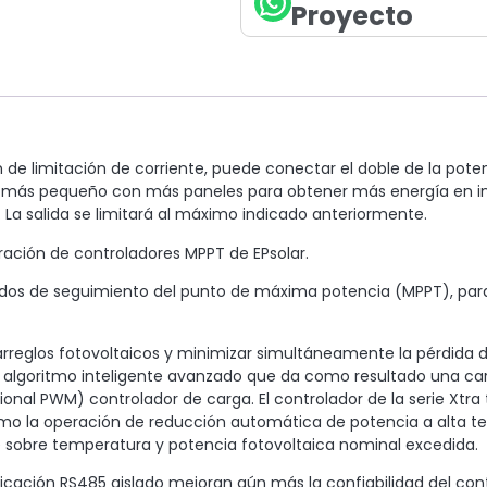
Proyecto
e limitación de corriente, puede conectar el doble de la potenc
 más pequeño con más paneles para obtener más energía en invi
 La salida se limitará al máximo indicado anteriormente.
eración de controladores MPPT de EPsolar.
dos de seguimiento del punto de máxima potencia (MPPT), para
 arreglos fotovoltaicos y minimizar simultáneamente la pérdid
un algoritmo inteligente avanzado que da como resultado una c
l PWM) controlador de carga. El controlador de la serie Xtra t
omo la operación de reducción automática de potencia a alta te
de sobre temperatura y potencia fotovoltaica nominal excedida.
cación RS485 aislado mejoran aún más la confiabilidad del contr