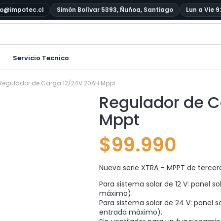
o@impotec.cl
Simón Bolívar 5393, Ñuñoa, Santiago
Lun a Vie 9
Servicio Tecnico
Regulador de Carga 12/24V 20AH Mppt
Regulador de C
Mppt
$
99.990
Nueva serie XTRA – MPPT de tercer
Para sistema solar de 12 V: panel s
máximo).
Para sistema solar de 24 V: panel s
entrada máximo).