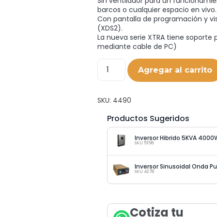
Sin ventilador para un funcionamien
barcos o cualquier espacio en vivo.
Con pantalla de programación y vi
(XDS2).
La nueva serie XTRA tiene soporte p
mediante cable de PC)
Agregar al carrito
SKU:
4490
Productos Sugeridos
Inversor Hibrido 5KVA 400
SKU 5158
Inversor Sinusoidal Onda 
SKU 4278
Cotiza tu