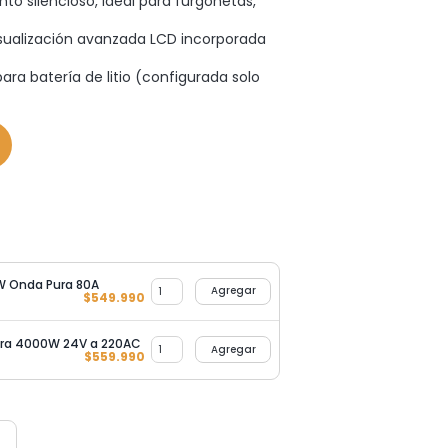
to silencioso, ideal para furgonetas,
sualización avanzada LCD incorporada
ara batería de litio (configurada solo
0W Onda Pura 80A
Agregar
$
549.990
Pura 4000W 24V a 220AC
Agregar
$
559.990