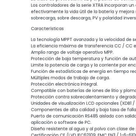
Los controladores de la serie XTRA incorporan un
efectivamente la vida útil de la batería y mejor
sobrecarga, sobre descarga, PV y polaridad inversa 
Características
La tecnología MPPT avanzada y la velocidad de s
La eficiencia máxima de transferencia CC / CC e
Amplio rango de voltaje operativo MPP.
Protección de baja temperatura y función de auto 
Limite la potencia de carga y la corriente por en
Función de estadísticas de energía en tiempo rea
Múltiples modos de trabajo de carga.
Protección electrónica integral.
Compatible con baterías de iones de litio y plom
Protección contra sobrecalentamiento y degrada
Unidades de visualización LCD opcionales (XDB1 / 
Componentes de alta calidad y baja tasa de fallas 
Puerto de comunicación RS485 aislado con salida
aplicación o software de PC.
Diseño resistente al agua y al polvo con clase de 
Certificación CE (LVD IEC62109, EMC EN3 / 1-6-610