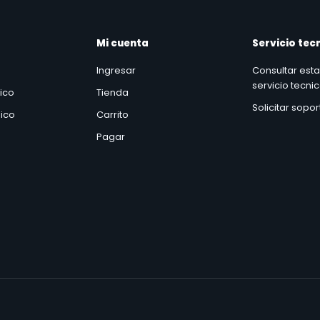
Mi cuenta
Servicio tec
Ingresar
Consultar est
servicio tecni
nico
Tienda
Solicitar sopo
ico
Carrito
Pagar