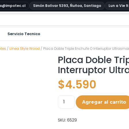
o@impotec.cl
Simón Bolívar 5393, Ñuñoa, Santiago
Lun a Vie 9
Servicio Tecnico
ntes
/
Línea Style Wood
/ Placa Doble Triple Enchufe O Interruptor Ultrasm
Placa Doble Tri
Interruptor Ul
$
4.590
Agregar al carrito
SKU:
6529