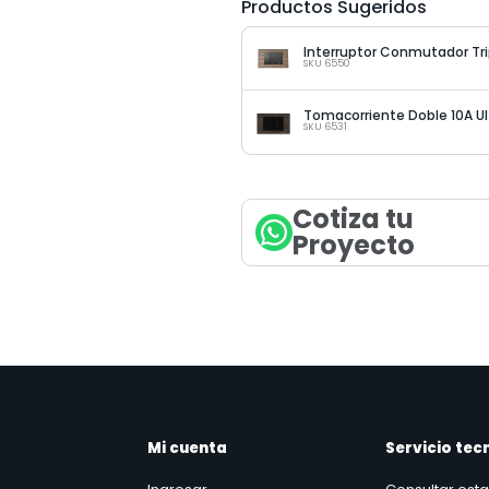
Productos Sugeridos
SKU 6550
Tomacorriente Doble 10A U
SKU 6531
Cotiza tu
Proyecto
Mi cuenta
Servicio tec