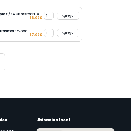
Interruptor Conmutador Triple 9/24 Ultrasmart Wood
Agregar
$
8.990
ltrasmart Wood
Agregar
$
7.990
nico
Ubicacion local