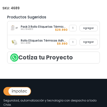
SKU:
4689
Productos Sugeridos
Pack 3 Rollo Etiquetas Térmicas Adhesivas 100MM X 50MM 500 U
Agregar
SKU 614603
$
29.990
Rollo Etiquetas Térmicas Adhesivas 100MM X 150MM (500 Unidades)
Agregar
SKU 4082
$
9.990
Cotiza tu Proyecto
Seguridad, automatización y tecnología con despacho a todo
Chile.