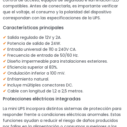
control de acceso, equipos de seguridad e iluminación LED
compatibles. Antes de conectarla, es importante verificar
que el voltaje, el consumo y la polaridad del dispositivo
correspondan con las especificaciones de la UPS.
Características principales
✔
Salida regulada de 12V y 2A.
✔
Potencia de salida de 24W.
✔
Entrada universal de 110 a 240V CA.
✔
Frecuencia de entrada de 50/60 Hz.
✔
Diseño impermeable para instalaciones exteriores.
✔
Eficiencia superior al 83%.
✔
Ondulación inferior a 100 mV.
✔
Enfriamiento natural.
✔
Incluye múltiples conectores DC.
✔
Cable con longitud de 1,2 a 2,5 metros.
Protecciones eléctricas integradas
La mini UPS incorpora distintos sistemas de protección para
responder frente a condiciones eléctricas anormales. Estas
funciones ayudan a reducir el riesgo de daños producidos
por fallas en la alimentación o consumos superiores a los