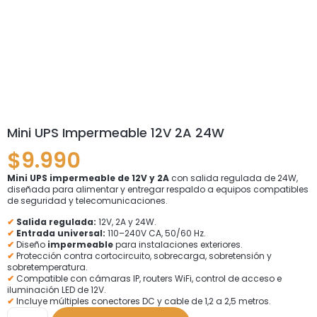
Mini UPS Impermeable 12V 2A 24W
$
9.990
Mini UPS impermeable de 12V y 2A
con salida regulada de 24W,
diseñada para alimentar y entregar respaldo a equipos compatibles
de seguridad y telecomunicaciones.
✔
Salida regulada:
12V, 2A y 24W.
✔
Entrada universal:
110–240V CA, 50/60 Hz.
✔
Diseño
impermeable
para instalaciones exteriores.
✔
Protección contra cortocircuito, sobrecarga, sobretensión y
sobretemperatura.
✔
Compatible con cámaras IP, routers WiFi, control de acceso e
iluminación LED de 12V.
✔
Incluye múltiples conectores DC y cable de 1,2 a 2,5 metros.