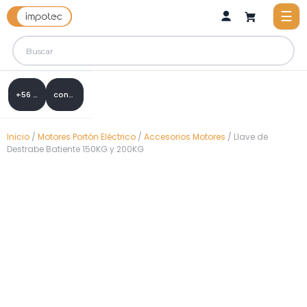
+56 9 8288 0307
contacto@impotec.cl
Inicio
/
Motores Portón Eléctrico
/
Accesorios Motores
/ Llave de
Destrabe Batiente 150KG y 200KG