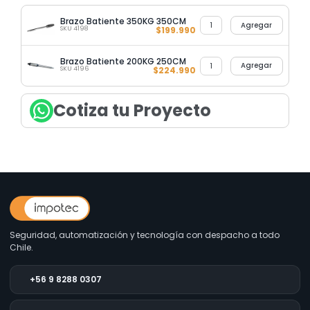
Brazo Batiente 350KG 350CM
Agregar
SKU 4198
$
199.990
Brazo Batiente 200KG 250CM
Agregar
SKU 4196
$
224.990
Cotiza tu Proyecto
Seguridad, automatización y tecnología con despacho a todo
Chile.
+56 9 8288 0307