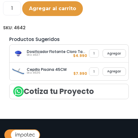
Agregar al carrito
SKU:
4642
Productos Sugeridos
Dosificador Flotante Cloro Tabletas
Agregar
SKU 4637
$
4.990
Cepillo Piscina 45CM
Agregar
SKU 4636
$
7.990
Cotiza tu Proyecto