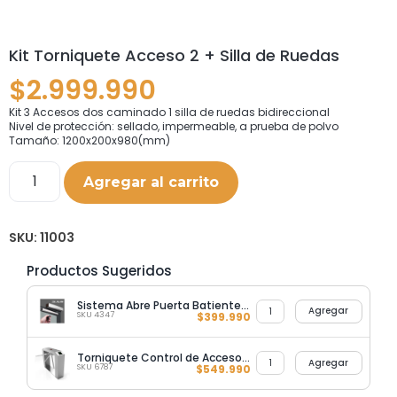
Kit Torniquete Acceso 2 + Silla de Ruedas
$
2.999.990
Kit 3 Accesos dos caminado 1 silla de ruedas bidireccional
Nivel de protección: sellado, impermeable, a prueba de polvo
Tamaño: 1200x200x980(mm)
Agregar al carrito
SKU:
11003
Productos Sugeridos
Sistema Abre Puerta Batiente Automatico Push (Empuje) Pull (Tirar)
Agregar
SKU 4347
$
399.990
Torniquete Control de Acceso Acero Inoxidable
Agregar
SKU 6787
$
549.990