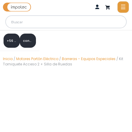
+56 9 8288 0307
contacto@impotec.cl
Inicio
/
Motores Portón Eléctrico
/
Barreras - Equipos Especiales
/ Kit
Torniquete Acceso 2 + Silla de Ruedas