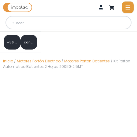
+56 9 8288 0307
contacto@impotec.cl
Inicio
/
Motores Portón Eléctrico
/
Motores Porton Batientes
/ Kit Porton
Automatico Batientes 2 Hojas 200KG 2.5MT