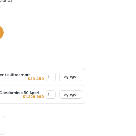
iarias.
.
iente Ultrasmart
Agregar
$
29.450
Kit Motor 2000KG Solar Uso Condominio 50 Aperturas Diarias
Agregar
$
1.229.990