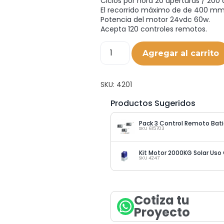
Ciclos por hora 20 aperturas / 200 d
El recorrido máximo de de 400 mm
Potencia del motor 24vdc 60w.
Acepta 120 controles remotos.
Agregar al carrito
SKU:
4201
Productos Sugeridos
Pack 3 Control Remoto Bat
SKU 615703
SKU 4247
Cotiza tu
Proyecto