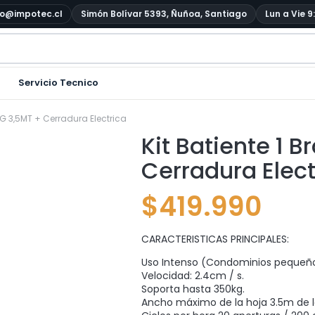
o@impotec.cl
Simón Bolívar 5393, Ñuñoa, Santiago
Lun a Vie 9
Servicio Tecnico
KG 3,5MT + Cerradura Electrica
Kit Batiente 1 
Cerradura Elect
$
419.990
CARACTERISTICAS PRINCIPALES:
Uso Intenso (Condominios pequeño
Velocidad: 2.4cm / s.
Soporta hasta 350kg.
Ancho máximo de la hoja 3.5m de l