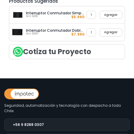
Productos Sugeridos
Interruptor Conmutador Simple 9/24 Ultrasmart Crystal Black
Agregar
SKU 6282
$
5.990
Interruptor Conmutador Doble 9/24 Ultrasmart Crystal Black
Agregar
SKU 6283
$
7.990
Cotiza tu Proyecto
Seguridad, automatización y tecnología con despacho a todo
Chile.
+56 9 8288 0307