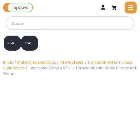
+56 9 8288 0307
contacto@impotec.cl
Inicio
/
Materiales Eléctricos
/
Interruptores y Tomacorrientes
/
Línea
Style Wood
/ Interruptor Simple 9/12 + Tomacorriente Doble Ultrasmart
Wood