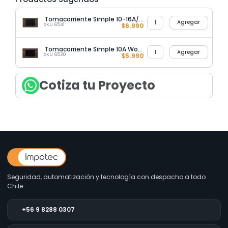
Tomacorriente Simple 10-16A/250V Wood
Agregar
SKU 6541
$
6.990
Tomacorriente Simple 10A Wood Ultrasmart
Agregar
SKU 6530
$
5.990
Cotiza tu Proyecto
Seguridad, automatización y tecnología con despacho a todo
Chile.
+56 9 8288 0307