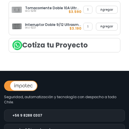
Tomacorriente Doble 10A Ultrasmart Grey
Agregar
SKU 6218
$
3.590
Interruptor Doble 9/12 Ultrasmart Grey
Agregar
SKU 6221
$
3.190
Cotiza tu Proyecto
Seguridad, automatización y tecnología con despacho a todo
Chile.
+56 9 8288 0307