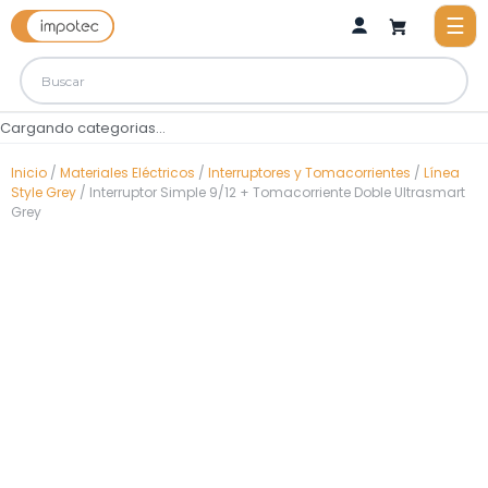
Cargando categorias...
Inicio
/
Materiales Eléctricos
/
Interruptores y Tomacorrientes
/
Línea
Style Grey
/ Interruptor Simple 9/12 + Tomacorriente Doble Ultrasmart
Grey