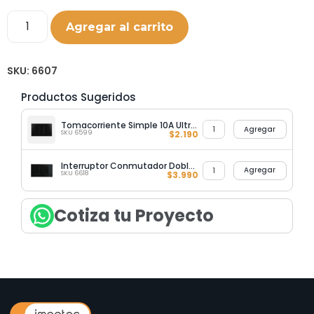
Agregar al carrito
SKU:
6607
Productos Sugeridos
Tomacorriente Simple 10A Ultrasmart Black
Agregar
SKU 6599
$
2.190
Interruptor Conmutador Doble 9/24 Ultrasmart Black
Agregar
SKU 6618
$
3.990
Cotiza tu Proyecto