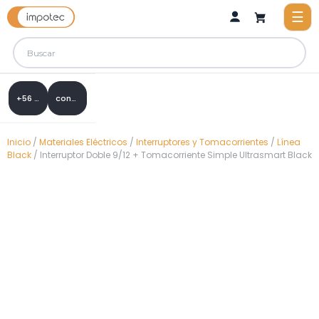
+56 9 8288 0307
contacto@impotec.cl
Inicio
/
Materiales Eléctricos
/
Interruptores y Tomacorrientes
/
Línea
Black
/ Interruptor Doble 9/12 + Tomacorriente Simple Ultrasmart Black