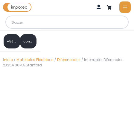
+56 9 8288 0307
contacto@impotec.cl
Inicio
/
Materiales Eléctricos
/
Diferenciales
/ Interruptor Diferencial
2X25A 30MA Stanford