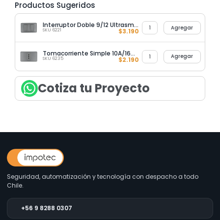
Productos Sugeridos
Interruptor Doble 9/12 Ultrasmart Grey
Agregar
SKU 6221
$
3.190
Tomacorriente Simple 10A/16A Ultrasmart Grey
Agregar
SKU 6235
$
2.190
Cotiza tu Proyecto
Seguridad, automatización y tecnología con despacho a todo
Chile.
+56 9 8288 0307