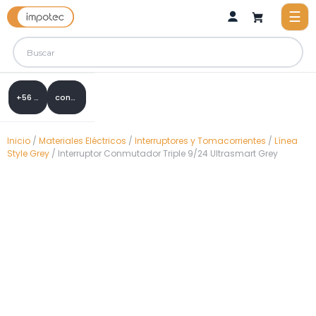
+56 9 8288 0307
contacto@impotec.cl
Inicio
/
Materiales Eléctricos
/
Interruptores y Tomacorrientes
/
Línea
Style Grey
/ Interruptor Conmutador Triple 9/24 Ultrasmart Grey