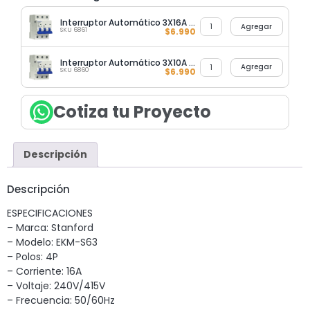
Interruptor Automático 3X16A 6KA Curva C Stanford
Agregar
SKU 6861
$
6.990
Interruptor Automático 3X10A 6KA Curva C Stanford
Agregar
SKU 6860
$
6.990
Cotiza tu Proyecto
Descripción
Descripción
ESPECIFICACIONES
– Marca: Stanford
– Modelo: EKM-S63
– Polos: 4P
– Corriente: 16A
– Voltaje: 240V/415V
– Frecuencia: 50/60Hz