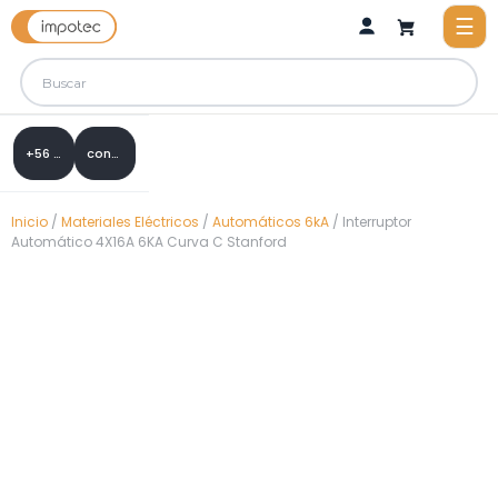
+56 9 8288 0307
contacto@impotec.cl
Inicio
/
Materiales Eléctricos
/
Automáticos 6kA
/ Interruptor
Automático 4X16A 6KA Curva C Stanford