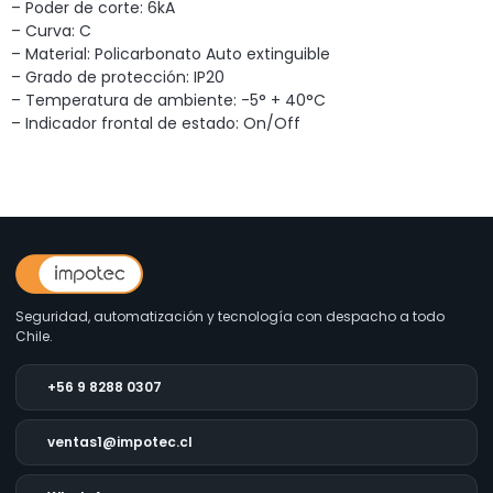
– Poder de corte: 6kA
– Curva: C
– Material: Policarbonato Auto extinguible
– Grado de protección: IP20
– Temperatura de ambiente: -5° + 40°C
– Indicador frontal de estado: On/Off
Seguridad, automatización y tecnología con despacho a todo
Chile.
+56 9 8288 0307
ventas1@impotec.cl