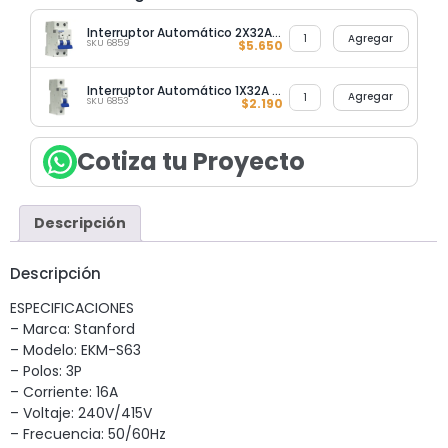
Interruptor Automático 2X32A 6KA Curva C Stanford
Agregar
SKU 6859
$
5.650
Interruptor Automático 1X32A 6KA Curva C Stanford
Agregar
SKU 6853
$
2.190
Cotiza tu Proyecto
Descripción
Descripción
ESPECIFICACIONES
– Marca: Stanford
– Modelo: EKM-S63
– Polos: 3P
– Corriente: 16A
– Voltaje: 240V/415V
– Frecuencia: 50/60Hz