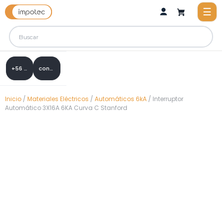
+56 9 8288 0307
contacto@impotec.cl
Inicio
/
Materiales Eléctricos
/
Automáticos 6kA
/ Interruptor
Automático 3X16A 6KA Curva C Stanford