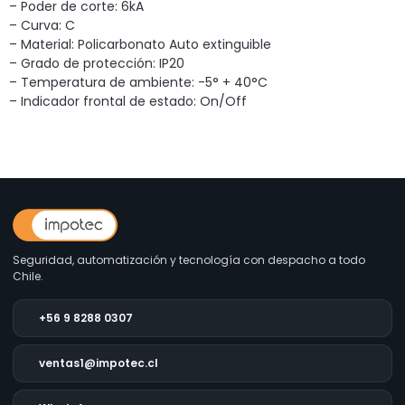
– Poder de corte: 6kA
– Curva: C
– Material: Policarbonato Auto extinguible
– Grado de protección: IP20
– Temperatura de ambiente: -5° + 40°C
– Indicador frontal de estado: On/Off
Seguridad, automatización y tecnología con despacho a todo
Chile.
+56 9 8288 0307
ventas1@impotec.cl