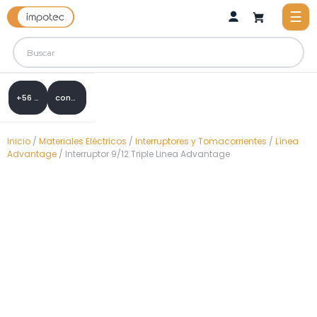
+56 9 8288 0307
contacto@impotec.cl
Inicio
/
Materiales Eléctricos
/
Interruptores y Tomacorrientes
/
Línea
Advantage
/ Interruptor 9/12 Triple Linea Advantage