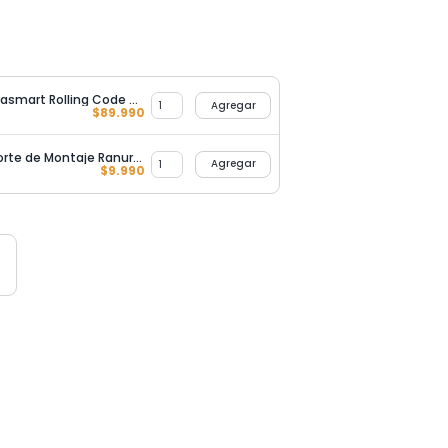
Pack 10 Control Remoto Ultrasmart Rolling Code 4 Botones 433.92 Mhz
Agregar
$
89.990
Rueda para Porton con Soporte de Montaje Ranura en U 85MM
Agregar
$
9.990