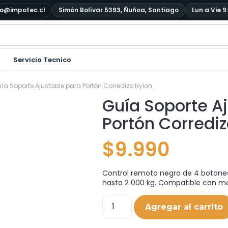
o@impotec.cl
Simón Bolívar 5393, Ñuñoa, Santiago
Lun a Vie 9
Servicio Tecnico
ía Soporte Ajustable para Portón Corredizo Nylon
Guía Soporte A
Portón Corrediz
$
9.990
Control remoto negro de 4 botones
hasta 2 000 kg. Compatible con mod
Agregar al carrito