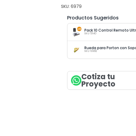
SKU:
6979
Productos Sugeridos
SKU 5140
SKU 6982
Cotiza tu
Proyecto