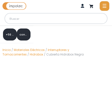
+56 9 8288 0307
contacto@impotec.cl
Inicio
/
Materiales Eléctricos
/
Interruptores y
Tomacorrientes
/
Hidrobox
/ Cubierta Hidrobox Negra