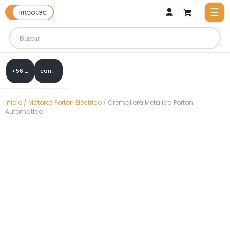
+56 9 8288 0307
contacto@impotec.cl
Inicio
/
Motores Portón Eléctrico
/ Cremallera Metalica Porton
Automatico