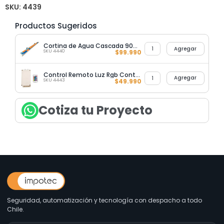
SKU:
4439
Productos Sugeridos
Cortina de Agua Cascada 90CM Sin Luz
Agregar
SKU 4440
$
99.990
Control Remoto Luz Rgb Controlador para Cascada
Agregar
SKU 4443
$
49.990
Cotiza tu Proyecto
Seguridad, automatización y tecnología con despacho a todo
Chile.