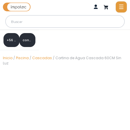
+56 9 8288 0307
contacto@impotec.cl
Inicio
/
Piscina
/
Cascadas
/ Cortina de Agua Cascada 60CM Sin
Luz