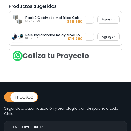
Productos Sugeridos
Pack 2 Gabinete Metálico Gabinete Metálico para Sirena Antivandálico
Agregar
SKU 401402
$
20.990
Relé Inalámbrico Relay Modulo RF 1 Canal + Control Remoto 433 Mhz
Agregar
SKU 3092
$
14.990
Cotiza tu Proyecto
Seguridad, automatización y tecnología con despacho a todo
Chile.
+56 9 8288 0307