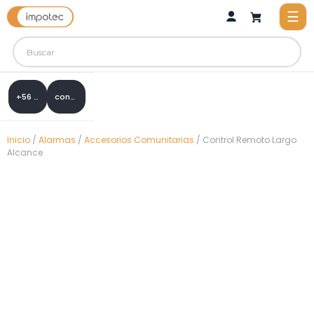
+56 9 8288 0307
contacto@impotec.cl
Inicio
/
Alarmas
/
Accesorios Comunitarias
/ Control Remoto Largo
Alcance