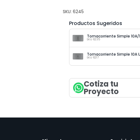
SKU:
6245
Productos Sugeridos
Tomacorriente Simple 10A/
SKU 6235
Tomacorriente Simple 10A 
SKU 6217
Cotiza tu
Proyecto