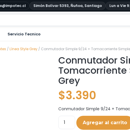
o@impotec.cl
Simón Bolívar 5393, Ñuñoa, Santiago
Lun a Vie 9
Servicio Tecnico
ntes
/
Línea Style Grey
/ Conmutador Simple 9/24 + Tomacorriente Simple
Conmutador Si
Tomacorriente 
Grey
$
3.390
Conmutador Simple 9/24 + Tomacor
Agregar al carrito