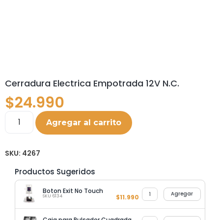
Cerradura Electrica Empotrada 12V N.C.
$
24.990
Agregar al carrito
SKU:
4267
Productos Sugeridos
Boton Exit No Touch
Agregar
SKU 6134
$
11.990
Caja para Pulsador Cuadrada Metalica