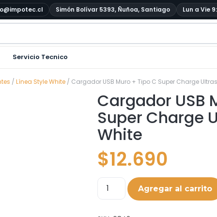
o@impotec.cl
Simón Bolívar 5393, Ñuñoa, Santiago
Lun a Vie 9
Servicio Tecnico
ntes
/
Línea Style White
/ Cargador USB Muro + Tipo C Super Charge Ultras
Cargador USB M
Super Charge U
White
$
12.690
Agregar al carrito