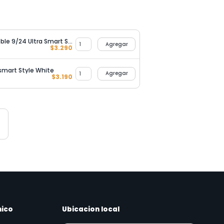
Interruptor Conmutador Doble 9/24 Ultra Smart Style White
Agregar
$
3.290
asmart Style White
Agregar
$
3.190
nico
Ubicacion local