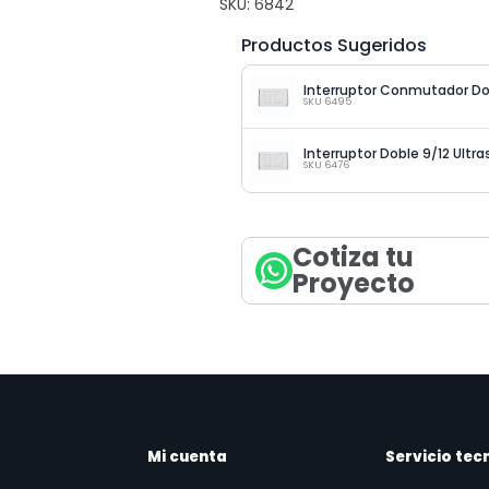
SKU:
6842
Productos Sugeridos
SKU 6495
Interruptor Doble 9/12 Ultr
SKU 6476
Cotiza tu
Proyecto
Mi cuenta
Servicio tec