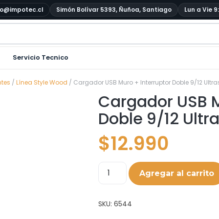
o@impotec.cl
Simón Bolívar 5393, Ñuñoa, Santiago
Lun a Vie 9
Servicio Tecnico
ntes
/
Línea Style Wood
/ Cargador USB Muro + Interruptor Doble 9/12 Ult
Cargador USB M
Doble 9/12 Ult
$
12.990
Agregar al carrito
SKU:
6544