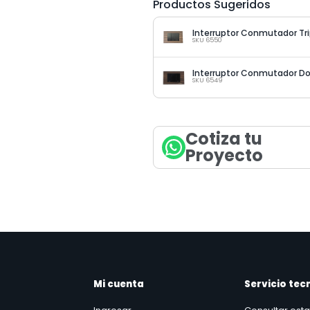
Productos Sugeridos
SKU 6550
SKU 6549
Cotiza tu
Proyecto
Mi cuenta
Servicio tec