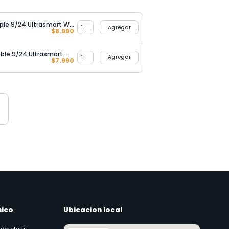
Interruptor Conmutador Triple 9/24 Ultrasmart Wood
Agregar
$
8.990
Interruptor Conmutador Doble 9/24 Ultrasmart Wood
Agregar
$
7.990
nico
Ubicacion local