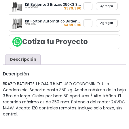
Kit Batiente 2 Brazos 350KG 3,5MT Electromecánico Ultra Smart
Agregar
SKU 10062
$
379.990
Kit Porton Automatico Batientes 2 Hojas 200KG 2.5MT + Cerradura
Agregar
SKU 4137
$
439.990
Cotiza tu Proyecto
Descripción
Descripción
BRAZO BATIENTE 1 HOJA 3.5 MT USO CONDOMINIO. Uso
Condominio. Soporta hasta 350 kg. Ancho máximo de la hoja
3.5m de largo. Ciclos por hora 50 aperturas / Alto tráfico. El
recorrido máximo es de 350 mm. Potencia del motor 24VDC
144W. Acepta 120 controles remotos. Incluye solo brazo, sin
central.