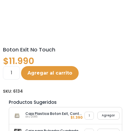
Boton Exit No Touch
$
11.990
Agregar al carrito
SKU:
6134
Productos Sugeridos
Caja Plastica Boton Exit, Control de Acceso
Agregar
SKU 2085
$
1.390
Caja para Pulsador Cuadrada Metalica