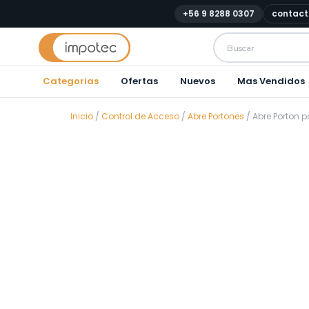
+56 9 8288 0307
contact
Categorias
Ofertas
Nuevos
Mas Vendidos
Inicio
/
Control de Acceso
/
Abre Portones
/ Abre Porton p