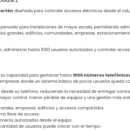
eoGate 2
portón
diseñada para controlar accesos eléctricos desde el ce
 pensado para instalaciones de mayor escala, permitiendo admi
ios grandes, edificios, comunidades, empresas, estacionamiento
ar, administrar hasta 1000 usuarios autorizados y controlar acc
 su capacidad para gestionar hasta
1000 números telefónico
y empresas donde un sistema básico de pocos usuarios queda co
desde su teléfono, reduciendo la necesidad de entregar controles
a mayor control, menor pérdida de equipos y una gestión más or
andes, empresas, edificios y accesos compartidos.
omo llave de acceso.
meros autorizados desde el equipo.
cantidad de usuarios puede crecer con el tiempo.