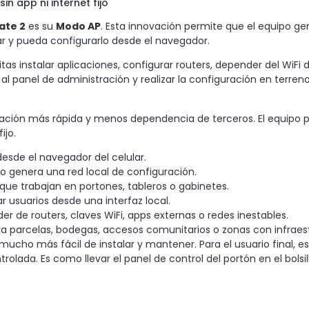
in app ni internet fijo
ate 2
es su
Modo AP
. Esta innovación permite que el equipo gen
r y pueda configurarlo desde el navegador.
as instalar aplicaciones, configurar routers, depender del WiFi del
al panel de administración y realizar la configuración en terreno
ración más rápida y menos dependencia de terceros. El equipo
ijo.
desde el navegador del celular.
o genera una red local de configuración.
que trabajan en portones, tableros o gabinetes.
 usuarios desde una interfaz local.
r de routers, claves WiFi, apps externas o redes inestables.
a parcelas, bodegas, accesos comunitarios o zonas con infraest
ucho más fácil de instalar y mantener. Para el usuario final, es
lada. Es como llevar el panel de control del portón en el bolsill