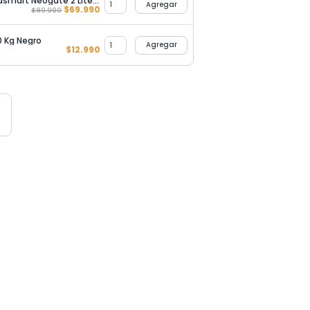
Abre Porton por Celular Ultrasmart Neogate 2 Lite - 200 Usuarios
Agregar
$
69.990
$
89.990
 Kg Negro
Agregar
$
12.990