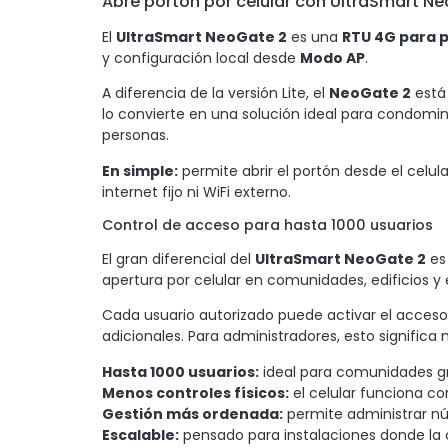
Abre portón por celular con UltraSmart N
El
UltraSmart NeoGate 2
es una
RTU 4G para 
y configuración local desde
Modo AP
.
A diferencia de la versión Lite, el
NeoGate 2
está
lo convierte en una solución ideal para condomin
personas.
En simple:
permite abrir el portón desde el celul
internet fijo ni WiFi externo.
Control de acceso para hasta 1000 usuarios
El gran diferencial del
UltraSmart NeoGate 2
es
apertura por celular en comunidades, edificios 
Cada usuario autorizado puede activar el acceso 
adicionales. Para administradores, esto signific
Hasta 1000 usuarios:
ideal para comunidades gr
Menos controles físicos:
el celular funciona c
Gestión más ordenada:
permite administrar nú
Escalable:
pensado para instalaciones donde la 