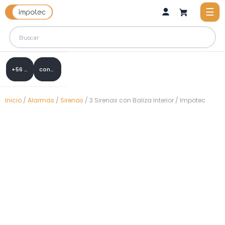
+56 9 8288 0307
contacto@impotec.cl
Inicio
/
Alarmas
/
Sirenas
/ 3 Sirenas con Baliza Interior / Impotec