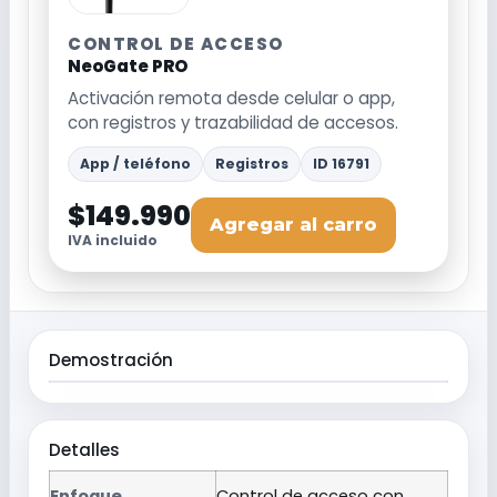
CONTROL DE ACCESO
NeoGate PRO
Activación remota desde celular o app,
con registros y trazabilidad de accesos.
App / teléfono
Registros
ID 16791
$149.990
Agregar al carro
IVA incluido
Demostración
Detalles
Enfoque
Control de acceso con